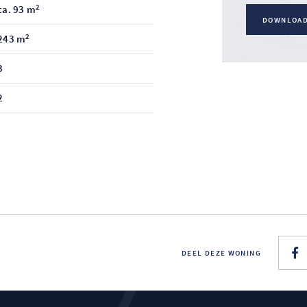
2
ca. 93 m
DOWNLOA
2
243 m
3
2
DEEL DEZE WONING