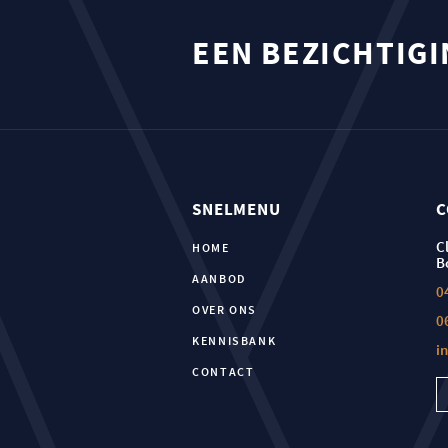
EEN BEZICHTIG
SNELMENU
C
C
HOME
B
AANBOD
0
OVER ONS
0
KENNISBANK
i
CONTACT