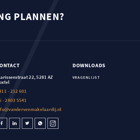
ING PLANNEN?
ONTACT
DOWNLOADS
larissenstraat 22, 5281 AZ
VRAGENLIJST
oxtel
411 - 212 601
6 - 2803 5541
nfo@vandervenmakelaardij.nl