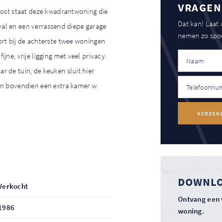
VRAGEN
Oost staat deze kwadrantwoning die
Dat kan! Laat
inval en een verrassend diepe garage
nemen zo spoe
rt bij de achterste twee woningen
jne, vrije ligging met veel privacy.
 de tuin, de keuken sluit hier
an bovendien een extra kamer w.
VERZEN
DOWNLO
Verkocht
Ontvang een 
1986
woning.