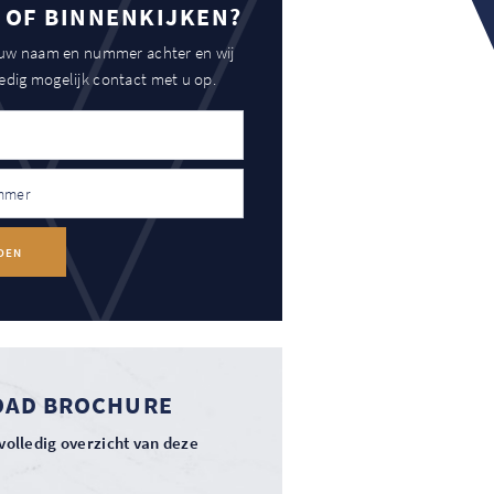
 OF BINNENKIJKEN?
 uw naam en nummer achter en wij
dig mogelijk contact met u op.
DEN
AD BROCHURE
volledig overzicht van deze