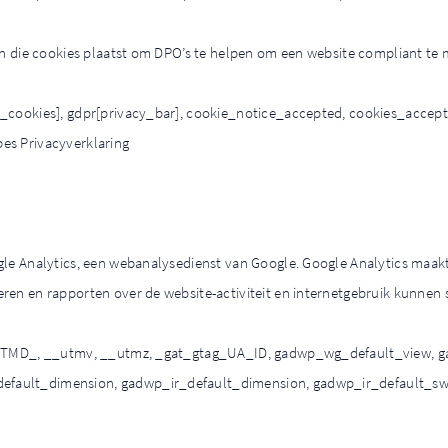
gin die cookies plaatst om DPO’s te helpen om een website compliant te
_cookies], gdpr[privacy_bar], cookie_notice_accepted, cookies_accept
es Privacyverklaring
gle Analytics, een webanalysedienst van Google. Google Analytics maa
ren en rapporten over de website-activiteit en internetgebruik kunnen
, UTMD_, __utmv, __utmz, _gat_gtag_UA_ID, gadwp_wg_default_view, 
fault_dimension, gadwp_ir_default_dimension, gadwp_ir_default_swm