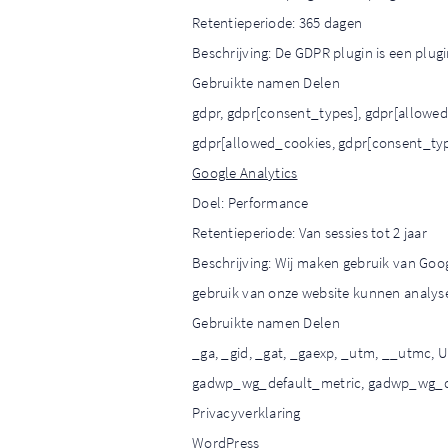
Retentieperiode: 365 dagen
Beschrijving: De GDPR plugin is een plu
Gebruikte namen Delen
gdpr, gdpr[consent_types], gdpr[allowed
gdpr[allowed_cookies, gdpr[consent_typ
Google Analytics
Doel: Performance
Retentieperiode: Van sessies tot 2 jaar
Beschrijving: Wij maken gebruik van Goo
gebruik van onze website kunnen analyse
Gebruikte namen Delen
_ga, _gid, _gat, _gaexp, _utm, __utmc
gadwp_wg_default_metric, gadwp_wg_de
Privacyverklaring
WordPress