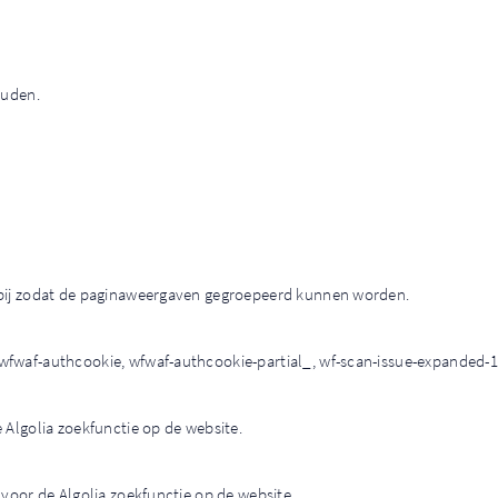
ouden.
 bij zodat de paginaweergaven gegroepeerd kunnen worden.
fwaf-authcookie, wfwaf-authcookie-partial_, wf-scan-issue-expanded-1
 Algolia zoekfunctie op de website.
 voor de Algolia zoekfunctie op de website.