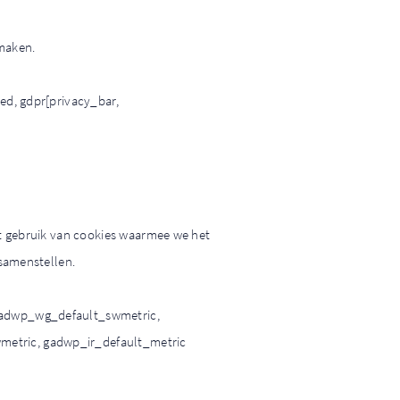
 maken.
ed, gdpr[privacy_bar,
kt gebruik van cookies waarmee we het
 samenstellen.
gadwp_wg_default_swmetric,
etric, gadwp_ir_default_metric