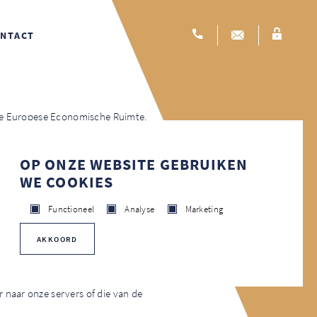
NTACT
n de Europese Economische Ruimte.
OP ONZE WEBSITE GEBRUIKEN
elateerde technologieën (gemakshalve
WE COOKIES
schakeld. In het onderstaande document
Functioneel
Analyse
Marketing
AKKOORD
rowser op uw harde schrijf van uw
 naar onze servers of die van de