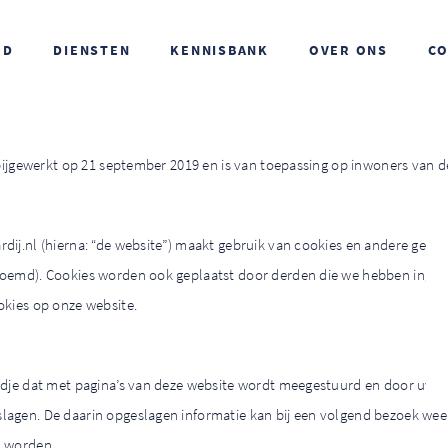
OD
DIENSTEN
KENNISBANK
OVER ONS
CO
t bijgewerkt op 21 september 2019 en is van toepassing op inwoners va
dij.nl (hierna: “de website”) maakt gebruik van cookies en andere ger
noemd). Cookies worden ook geplaatst door derden die we hebben inge
okies op onze website.
ndje dat met pagina’s van deze website wordt meegestuurd en door uw b
agen. De daarin opgeslagen informatie kan bij een volgend bezoek weer
d worden.