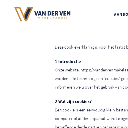
AANB
Deze cookieverklaring is voor het laats
1 Introductie
Onze website, https://vandervenmakelaar
worden alle technologieën “cookies” ge
informeren we u over het gebruik van co
2 Wat zijn cookies?
Een cookie is een eenvoudig klein besta
computer of ander apparaat wordt opgesl
betreffende derde partijen teruggestuur