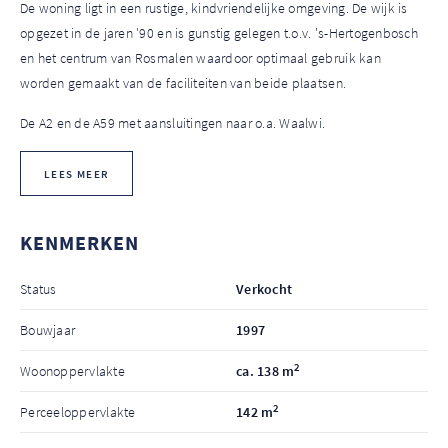
De woning ligt in een rustige, kindvriendelijke omgeving. De wijk is
opgezet in de jaren '90 en is gunstig gelegen t.o.v. 's-Hertogenbosch
en het centrum van Rosmalen waardoor optimaal gebruik kan
worden gemaakt van de faciliteiten van beide plaatsen.
De A2 en de A59 met aansluitingen naar o.a. Waalwi.
LEES MEER
KENMERKEN
Status
Verkocht
Bouwjaar
1997
2
Woonoppervlakte
ca. 138 m
2
Perceeloppervlakte
142 m