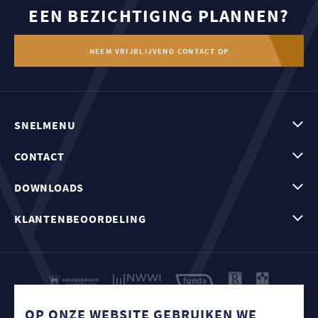
EEN BEZICHTIGING PLANNEN?
NEEM VRIJBLIJVEND CONTACT OP
SNELMENU
CONTACT
DOWNLOADS
KLANTENBEOORDELING
COOKIE BELEID
OP ONZE WEBSITE GEBRUIKEN WE