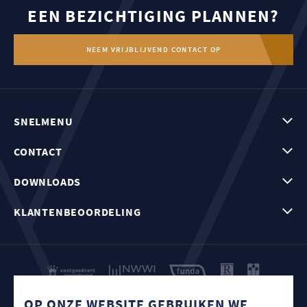
EEN BEZICHTIGING PLANNEN?
NEEM VRIJBLIJVEND CONTACT OP
SNELMENU
CONTACT
DOWNLOADS
KLANTENBEOORDELING
COOKIE BELEID
OP ONZE WEBSITE GEBRUIKEN WE