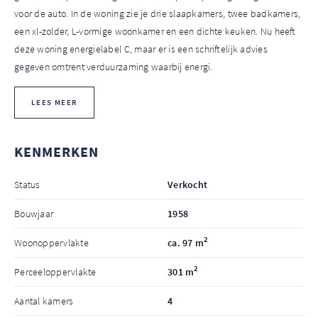
voor de auto. In de woning zie je drie slaapkamers, twee badkamers,
een xl-zolder, L-vormige woonkamer en een dichte keuken. Nu heeft
deze woning energielabel C, maar er is een schriftelijk advies
gegeven omtrent verduurzaming waarbij energi.
LEES MEER
KENMERKEN
Status
Verkocht
Bouwjaar
1958
2
Woonoppervlakte
ca. 97 m
2
Perceeloppervlakte
301 m
Aantal kamers
4